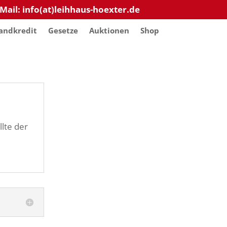
-Mail: info(at)leihhaus-hoexter.de
andkredit
Gesetze
Auktionen
Shop
lte der