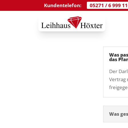
Kundentelefon:
05271 / 6 999 1
Was pas
das Pfa
Der Darl
Vertrag 
freigeg
Was ges